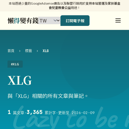
本站透過少量的GoogleAdsense廣告以及聯盟行銷用於
支持本站營運
及
家扶基金
會兒童教養公益
用途！
懶
得
變有錢
訂閱電子報
首頁
›
標籤
›
XLG
#XLG
XLG
與「XLG」相關的所有文章與筆記。
Lazy to be 
1
3,365
篇文章
·
累計字
·
更新至 2026-02-09