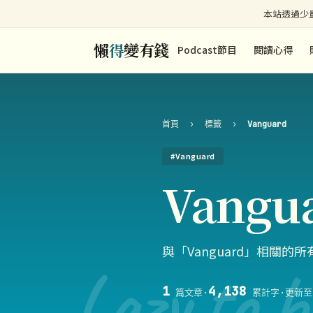
本站透過少量
懶
得
變有錢
Podcast節目
閱讀心得
首頁
›
標籤
›
Vanguard
#Vanguard
Vangu
與「Vanguard」相關的
Lazy to b
1
4,138
篇文章
·
累計字
·
更新至 