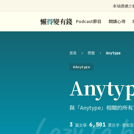
本站透過少量
懶
得
變有錢
Podcast節目
閱讀心得
首頁
›
標籤
›
Anytype
#Anytype
Anyty
與「Anytype」相關的所
Lazy to b
3
6,501
篇文章
·
累計字
·
更新至 