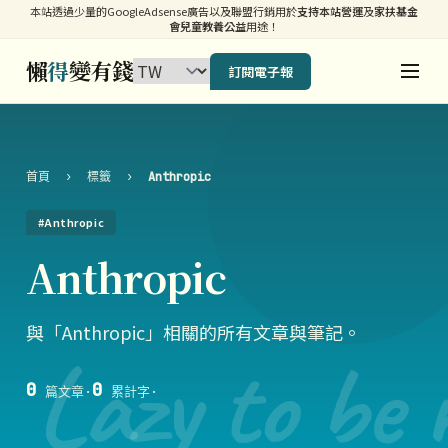
本站透過少量的GoogleAdsense廣告以及聯盟行銷用於
支持本站營運
及
家扶基金
會兒童教養公益
用途！
懶
得
變有錢
訂閱電子報
首頁
›
標籤
›
Anthropic
#Anthropic
Anthropic
與「Anthropic」相關的所有文章與筆記。
Lazy to be 
0
0
篇文章
·
累計字
·