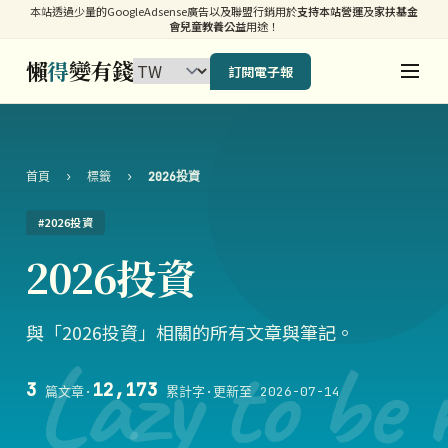
本站透過少量的GoogleAdsense廣告以及聯盟行銷用於
支持本站營運
及
家扶基金
會兒童教養公益
用途！
懶
得
變有錢
訂閱電子報
首頁
›
標籤
›
2026投資
#2026投資
2026投資
與「2026投資」相關的所有文章與筆記。
Lazy to be 
3
12,173
篇文章
·
累計字
·
更新至 2026-07-14