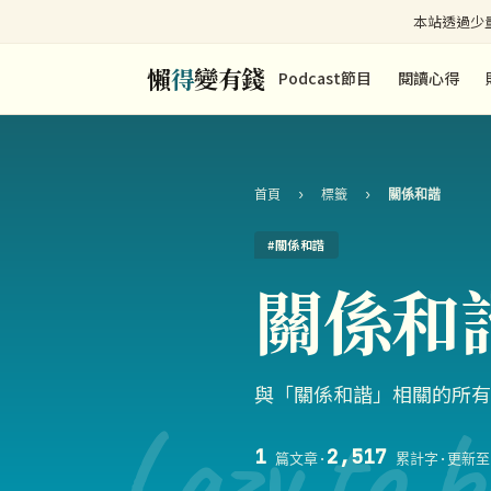
本站透過少量
懶
得
變有錢
Podcast節目
閱讀心得
首頁
›
標籤
›
關係和諧
#關係和諧
關係和
與「關係和諧」相關的所有
Lazy to b
1
2,517
篇文章
·
累計字
·
更新至 