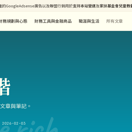
的GoogleAdsense廣告以及聯盟行銷用於
支持本站營運
及
家扶基金會兒童教
財務規劃與心態
財務工具與金融商品
職涯與生活
所有文章
諧
文章與筆記。
e rich
2026-02-03