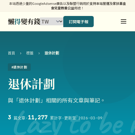
本站透過少量的GoogleAdsense廣告以及聯盟行銷用於
支持本站營運
及
家扶基金
會兒童教養公益
用途！
懶
得
變有錢
訂閱電子報
首頁
›
標籤
›
退休計劃
#退休計劃
退休計劃
與「退休計劃」相關的所有文章與筆記。
Lazy to be 
3
11,277
篇文章
·
累計字
·
更新至 2026-03-09