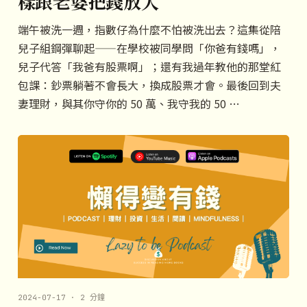
樣跟老婆把錢放大
端午被洗一週，指數仔為什麼不怕被洗出去？這集從陪
兒子組鋼彈聊起——在學校被同學問「你爸有錢嗎」，
兒子代答「我爸有股票啊」；還有我過年教他的那堂紅
包課：鈔票躺著不會長大，換成股票才會。最後回到夫
妻理財，與其你守你的 50 萬、我守我的 50 …
2024-07-17 · 2 分鐘