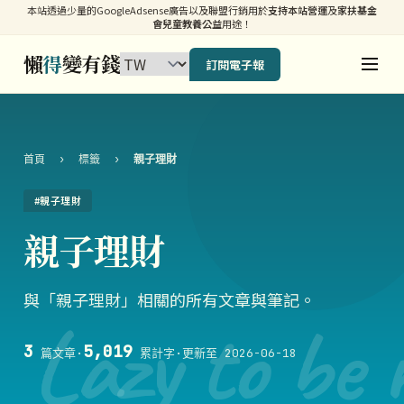
本站透過少量的GoogleAdsense廣告以及聯盟行銷用於
支持本站營運
及
家扶基金
會兒童教養公益
用途！
懶
得
變有錢
訂閱電子報
首頁
›
標籤
›
親子理財
#親子理財
親子理財
與「親子理財」相關的所有文章與筆記。
Lazy to be 
3
5,019
篇文章
·
累計字
·
更新至 2026-06-18