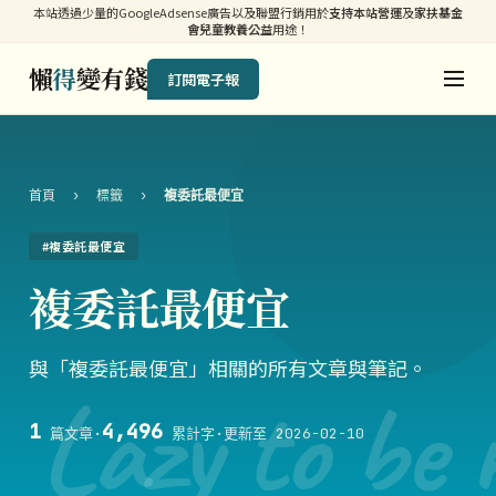
本站透過少量的GoogleAdsense廣告以及聯盟行銷用於
支持本站營運
及
家扶基金
會兒童教養公益
用途！
懶
得
變有錢
訂閱電子報
首頁
›
標籤
›
複委託最便宜
#複委託最便宜
複委託最便宜
與「複委託最便宜」相關的所有文章與筆記。
Lazy to be 
1
4,496
篇文章
·
累計字
·
更新至 2026-02-10