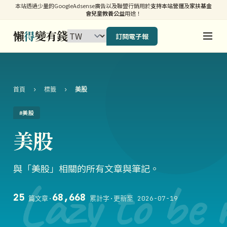
本站透過少量的GoogleAdsense廣告以及聯盟行銷用於
支持本站營運
及
家扶基金
會兒童教養公益
用途！
懶
得
變有錢
訂閱電子報
首頁
›
標籤
›
美股
#美股
美股
與「美股」相關的所有文章與筆記。
Lazy to be 
25
68,668
篇文章
·
累計字
·
更新至 2026-07-19