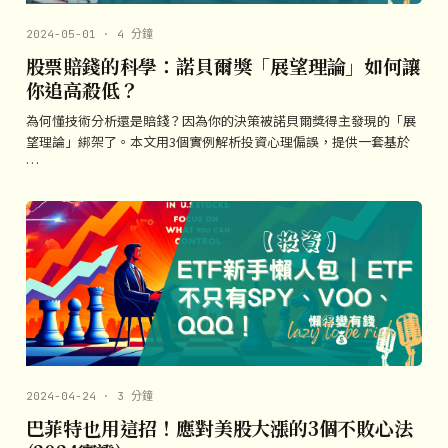
2024-05-01 · 4 分鐘
股票賠錢的科學：諾貝爾獎「展望理論」如何讓
你追高殺低？
為何懂技術分析還是賠錢？因為你的決策被諾貝爾獎得主發現的「展
望理論」綁架了。本文用3個實例解析投資心理偏誤，提供一套基於
…
2024-04-24 · 3 分鐘
巴菲特也用這招！應對美股大漲的3個不敗心法