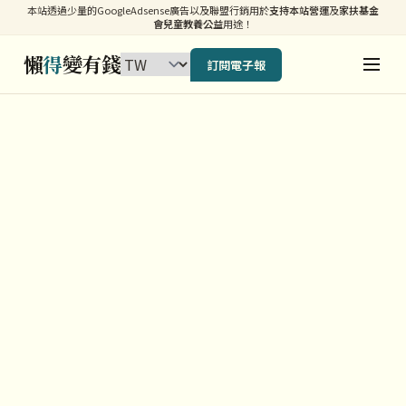
本站透過少量的GoogleAdsense廣告以及聯盟行銷用於
支持本站營運
及
家扶基金
會兒童教養公益
用途！
懶
得
變有錢
訂閱電子報