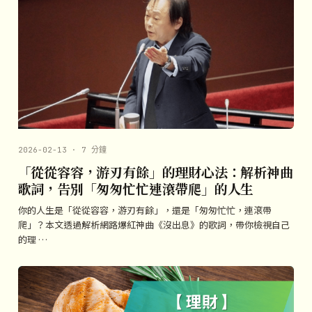
2026-02-13 · 7 分鐘
「從從容容，游刃有餘」的理財心法：解析神曲
歌詞，告別「匆匆忙忙連滾帶爬」的人生
你的人生是「從從容容，游刃有餘」，還是「匆匆忙忙，連滾帶
爬」？本文透過解析網路爆紅神曲《沒出息》的歌詞，帶你檢視自己
的理 …