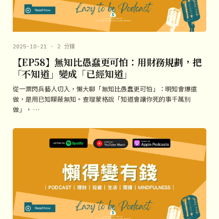
2025-10-21 · 2 分鐘
【EP58】無知比愚蠢更可怕：用財務規劃，把
「不知道」變成「已經知道」
從一票閃兵藝人切入，懶大聊「無知比愚蠢更可怕」：明知會爆還
做，是用已知矇蔽無知。查理蒙格說「知道會讓你死的事千萬別
做」， …