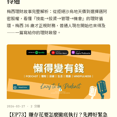
得通
梅西理財故事完整解析：從拒絕沙烏地天價到選擇邁阿
密股權，看懂『技能→投資→管理→機會』的理財循
環。梅西 36 歲才正視財務，普通人現在開始也來得及
——一篇寫給你的理財啟發。
2026-03-27 · 2 分鐘
【EP73】賺存花要怎麼徹底執行？先蹲好緊急