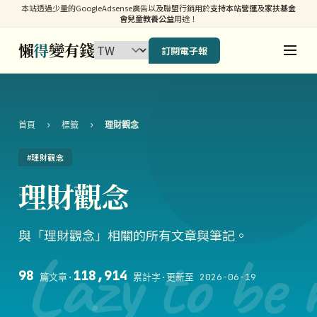
本站透過少量的GoogleAdsense廣告以及聯盟行銷用於
支持本站營運
及
家扶基金
會兒童教養公益
用途！
懶
得
變有錢
訂閱電子報
首頁
›
標籤
›
理財觀念
#理財觀念
理財觀念
與「理財觀念」相關的所有文章與筆記。
Lazy to be 
98
118,914
篇文章
·
累計字
·
更新至 2026-06-19