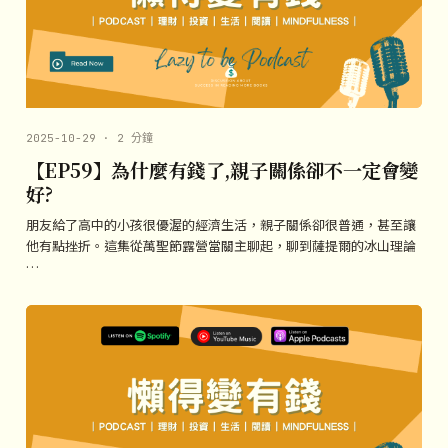
2025-10-29 · 2 分鐘
【EP59】為什麼有錢了,親子關係卻不一定會變
好?
朋友給了高中的小孩很優渥的經濟生活，親子關係卻很普通，甚至讓
他有點挫折。這集從萬聖節露營當關主聊起，聊到薩提爾的冰山理論
…