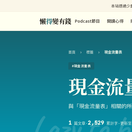
本站透過少量
懶
得
變有錢
Podcast節目
閱讀心得
首頁
›
標籤
›
現金流量表
#現金流量表
現金流
與「現金流量表」相關的所
Lazy to b
1
2,529
篇文章
·
累計字
·
更新至 