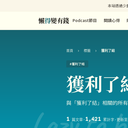
本站透過少量
懶
得
變有錢
Podcast節目
閱讀心得
首頁
›
標籤
›
獲利了結
#獲利了結
獲利了
與「獲利了結」相關的所有
Lazy to b
1
1,421
篇文章
·
累計字
·
更新至 