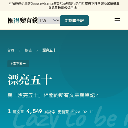
本站透過少量的GoogleAdsense廣告以及聯盟行銷用於
支持本站營運
及
家扶基金
會兒童教養公益
用途！
懶
得
變有錢
訂閱電子報
首頁
›
標籤
›
漂亮五十
#漂亮五十
漂亮五十
與「漂亮五十」相關的所有文章與筆記。
Lazy to be 
1
4,549
篇文章
·
累計字
·
更新至 2026-02-11