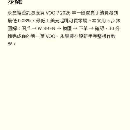
步驟
永豐複委託怎麼買 VOO？2026 年一般買賣手續費殺到
最低 0.08%，最低 1 美元起跳可買零股。本文用 5 步驟
圖解：開戶 → W-8BEN → 換匯 → 下單 → 確認，30 分
鐘完成你的第一筆 VOO，永豐豐存股新手完整操作教
學。