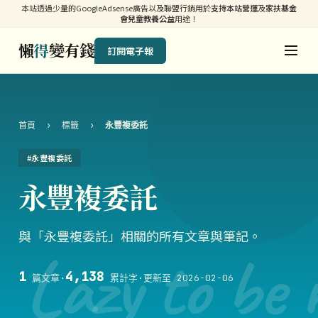
本站透過少量的GoogleAdsense廣告以及聯盟行銷用於
支持本站營運
及
家扶基金
會兒童教養公益
用途！
懶
得
變有錢
訂閱電子報
首頁
›
標籤
›
永豐複委託
#永豐複委託
永豐複委託
與「永豐複委託」相關的所有文章與筆記。
Lazy to be 
1
4,138
篇文章
·
累計字
·
更新至 2026-02-06