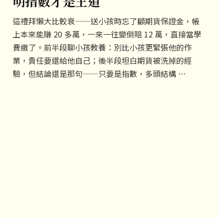
明指數才是王道
這禮拜懶大比較衰——送小孩時忘了顧期貨保證金，帳
上本來能賺 20 多萬，一來一往變倒賠 12 萬，直接當學
費繳了。前半段聊小孩教養：別比小孩更緊張他的作
業，責任要還給他自己；後半段坦白期貨被洗掉的經
驗，但結論還是那句——只要是指數，多頭結構 …