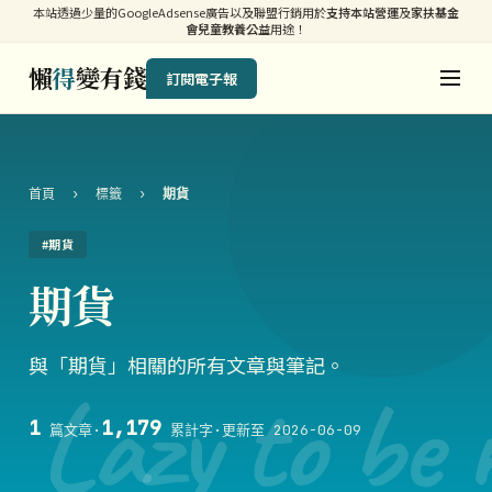
本站透過少量的GoogleAdsense廣告以及聯盟行銷用於
支持本站營運
及
家扶基金
會兒童教養公益
用途！
懶
得
變有錢
訂閱電子報
首頁
›
標籤
›
期貨
#期貨
期貨
與「期貨」相關的所有文章與筆記。
Lazy to be 
1
1,179
篇文章
·
累計字
·
更新至 2026-06-09