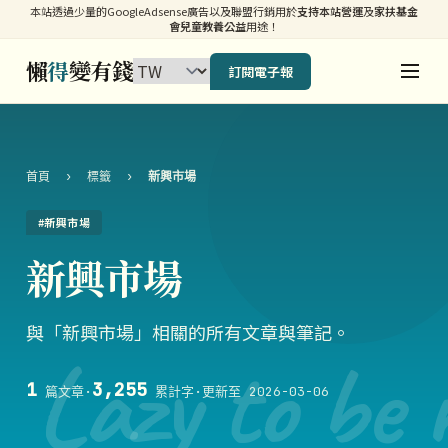
本站透過少量的GoogleAdsense廣告以及聯盟行銷用於
支持本站營運
及
家扶基金
會兒童教養公益
用途！
懶
得
變有錢
訂閱電子報
首頁
›
標籤
›
新興市場
#新興市場
新興市場
與「新興市場」相關的所有文章與筆記。
Lazy to be 
1
3,255
篇文章
·
累計字
·
更新至 2026-03-06