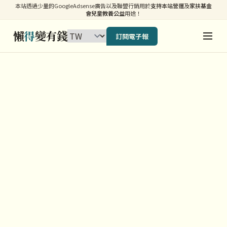
本站透過少量的GoogleAdsense廣告以及聯盟行銷用於
支持本站營運
及
家扶基金
會兒童教養公益
用途！
懶
得
變有錢
訂閱電子報