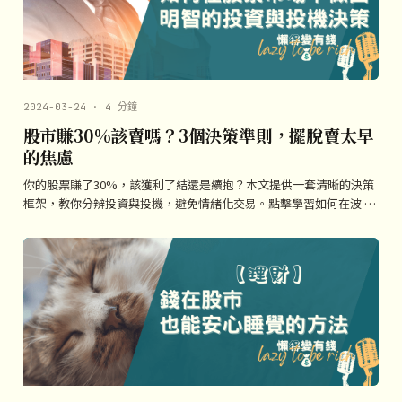
2024-03-24 · 4 分鐘
股市賺30%該賣嗎？3個決策準則，擺脫賣太早
的焦慮
你的股票賺了30%，該獲利了結還是續抱？本文提供一套清晰的決策
框架，教你分辨投資與投機，避免情緒化交易。點擊學習如何在波 …