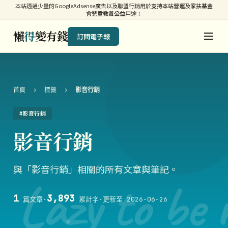
本站透過少量的GoogleAdsense廣告以及聯盟行銷用於
支持本站營運
及
家扶基金
會兒童教養公益
用途！
懶
得
變有錢
訂閱電子報
首頁
›
標籤
›
影音行銷
#影音行銷
影音行銷
與「影音行銷」相關的所有文章與筆記。
Lazy to be 
1
3,893
篇文章
·
累計字
·
更新至 2026-06-26