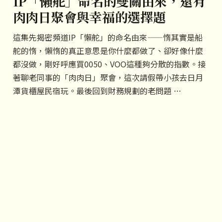
IP「懶舵」命名的雙關由來，還有
肉肉日聚會與幸福的選擇題
這集先揭密頻道IP「懶舵」的命名由來——惰其實是船
舵的惰，懶惰的真正意思是你什麼都做了、卻好像什麼
都沒做，剛好呼應買0050、VOO這種夠分散的指數。接
著聊老同事的「肉肉日」聚會，這次請假帶小孩去日月
潭貨櫃屋民宿玩。最後回到財務規劃的老問題 …