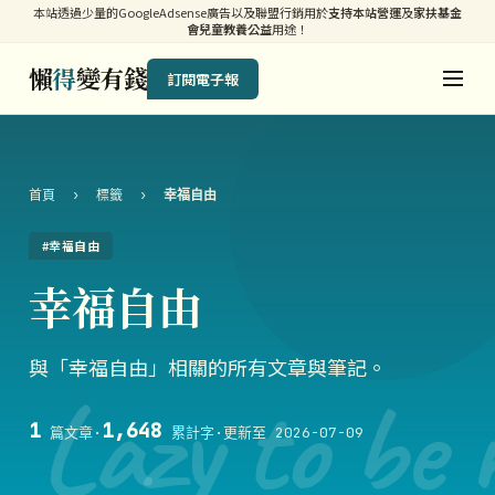
本站透過少量的GoogleAdsense廣告以及聯盟行銷用於
支持本站營運
及
家扶基金
會兒童教養公益
用途！
懶
得
變有錢
訂閱電子報
首頁
›
標籤
›
幸福自由
#幸福自由
幸福自由
與「幸福自由」相關的所有文章與筆記。
Lazy to be 
1
1,648
篇文章
·
累計字
·
更新至 2026-07-09