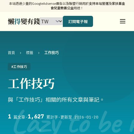
本站透過少量的GoogleAdsense廣告以及聯盟行銷用於
支持本站營運
及
家扶基金
會兒童教養公益
用途！
懶
得
變有錢
訂閱電子報
首頁
›
標籤
›
工作技巧
#工作技巧
工作技巧
與「工作技巧」相關的所有文章與筆記。
Lazy to be 
1
1,627
篇文章
·
累計字
·
更新至 2026-01-20