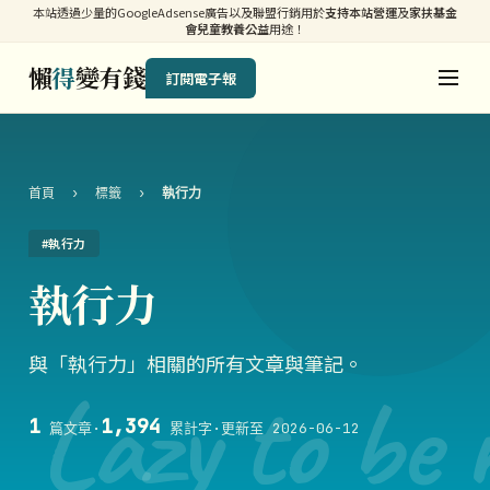
本站透過少量的GoogleAdsense廣告以及聯盟行銷用於
支持本站營運
及
家扶基金
會兒童教養公益
用途！
懶
得
變有錢
訂閱電子報
首頁
›
標籤
›
執行力
#執行力
執行力
與「執行力」相關的所有文章與筆記。
Lazy to be 
1
1,394
篇文章
·
累計字
·
更新至 2026-06-12