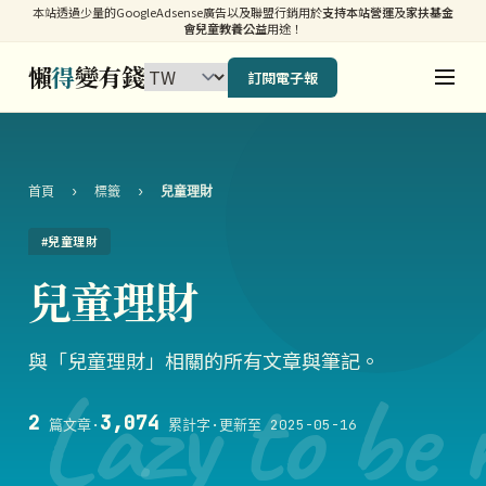
本站透過少量的GoogleAdsense廣告以及聯盟行銷用於
支持本站營運
及
家扶基金
會兒童教養公益
用途！
懶
得
變有錢
訂閱電子報
首頁
›
標籤
›
兒童理財
#兒童理財
兒童理財
與「兒童理財」相關的所有文章與筆記。
Lazy to be 
2
3,074
篇文章
·
累計字
·
更新至 2025-05-16