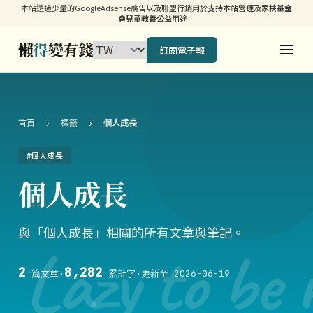
本站透過少量的GoogleAdsense廣告以及聯盟行銷用於
支持本站營運
及
家扶基金
會兒童教養公益
用途！
懶
得
變有錢
訂閱電子報
首頁
›
標籤
›
個人成長
#個人成長
個人成長
與「個人成長」相關的所有文章與筆記。
Lazy to be 
2
8,282
篇文章
·
累計字
·
更新至 2026-06-19