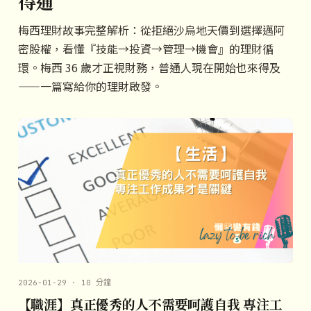
得通
梅西理財故事完整解析：從拒絕沙烏地天價到選擇邁阿
密股權，看懂『技能→投資→管理→機會』的理財循
環。梅西 36 歲才正視財務，普通人現在開始也來得及
——一篇寫給你的理財啟發。
2026-01-29 · 10 分鐘
【職涯】真正優秀的人不需要呵護自我 專注工