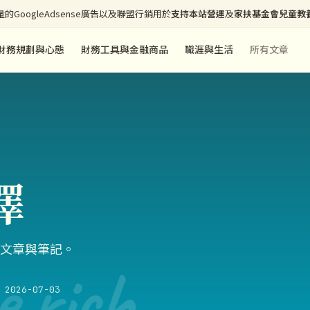
的GoogleAdsense廣告以及聯盟行銷用於
支持本站營運
及
家扶基金會兒童教
財務規劃與心態
財務工具與金融商品
職涯與生活
所有文章
擇
文章與筆記。
e rich
2026-07-03