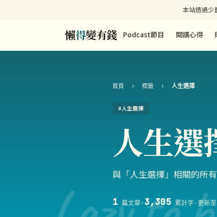
本站透過少量
懶
得
變有錢
Podcast節目
閱讀心得
首頁
›
標籤
›
人生選擇
#人生選擇
人生選
與「人生選擇」相關的所有
Lazy to b
1
3,305
篇文章
·
累計字
·
更新至 