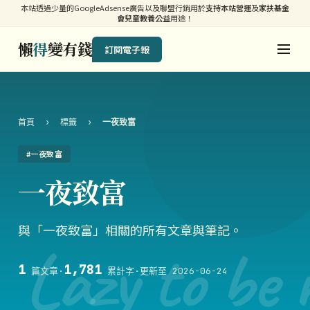
本站透過少量的GoogleAdsense廣告以及聯盟行銷用於
支持本站營運
及
家扶基金
會兒童教養公益
用途！
懶
得
變有錢
訂閱電子報
首頁
›
標籤
›
一夜致富
#一夜致富
一夜致富
與「一夜致富」相關的所有文章與筆記。
Lazy to be 
1
1,781
篇文章
·
累計字
·
更新至 2026-06-24