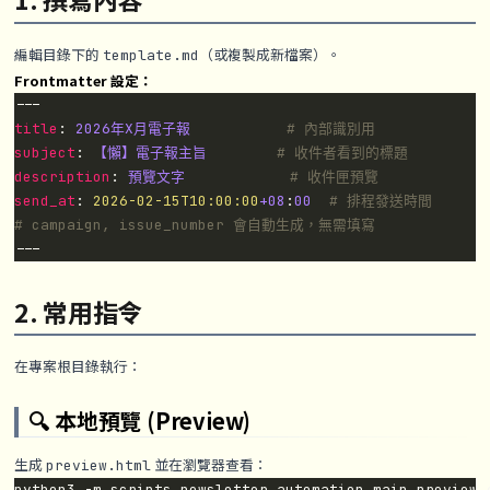
編輯目錄下的
（或複製成新檔案）。
template.md
Frontmatter 設定：
title
: 
2026年X月電子報          
# 內部識別用
subject
: 
【懶】電子報主旨       
# 收件者看到的標題
description
: 
預覽文字           
# 收件匣預覽
send_at
: 
2026-02-15T10:00:00
+08
:
00
# 排程發送時間
# campaign, issue_number 會自動生成，無需填寫
2. 常用指令
在專案根目錄執行：
🔍 本地預覽 (Preview)
生成
並在瀏覽器查看：
preview.html