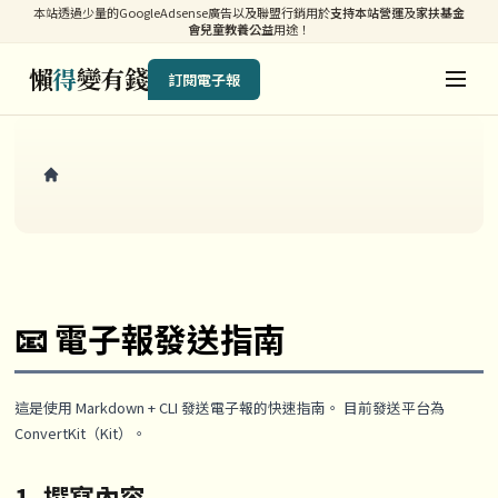
本站透過少量的GoogleAdsense廣告以及聯盟行銷用於
支持本站營運
及
家扶基金
會兒童教養公益
用途！
懶
得
變有錢
訂閱電子報
📧 電子報發送指南
這是使用 Markdown + CLI 發送電子報的快速指南。 目前發送平台為
ConvertKit（Kit）。
1. 撰寫內容