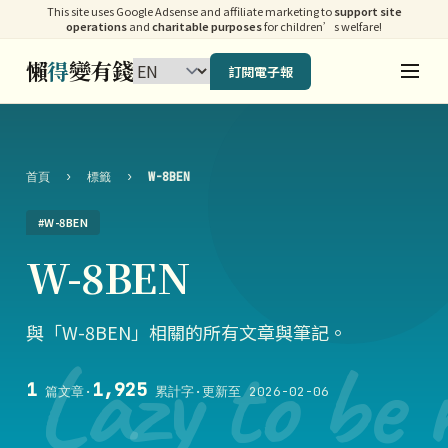
This site uses Google Adsense and affiliate marketing to
support site
operations
and
charitable purposes
for children’s welfare!
懶
得
變有錢
訂閱電子報
首頁
›
標籤
›
W-8BEN
#W-8BEN
W-8BEN
與「W-8BEN」相關的所有文章與筆記。
Lazy to be 
1
1,925
篇文章
·
累計字
·
更新至 2026-02-06