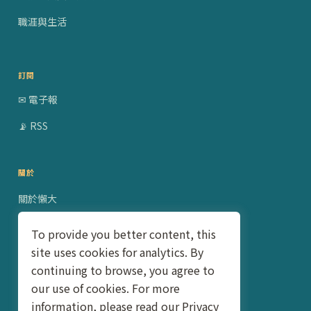
職涯與生活
訂閱
✉ 電子報
📡 RSS
關於
關於懶大
贊助合作
To provide you better content, this
site uses cookies for analytics. By
隱私權政策
continuing to browse, you agree to
聯絡我
our use of cookies. For more
information, please read our Privacy