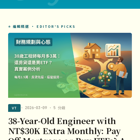
⭐ 編輯精選 · EDITOR'S PICKS
VT
· 2026-03-09 · 5 分鐘
38-Year-Old Engineer with
NT$30K Extra Monthly: Pay