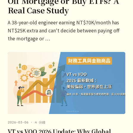
Off Mortgage or Buy ETFs? A
Real Case Study
A 38-year-old engineer earning NT$70K/month has
NT$25K extra and can't decide between paying off
the mortgage or …
2026-03-06 · 4 分鐘
VT vs VOO 2026 Update: Why Global