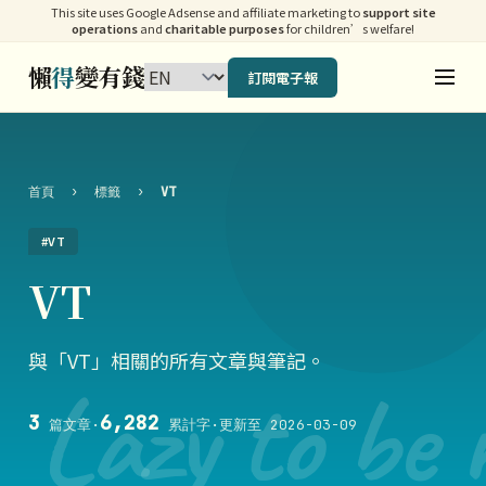
This site uses Google Adsense and affiliate marketing to
support site
operations
and
charitable purposes
for children’s welfare!
懶
得
變有錢
訂閱電子報
首頁
›
標籤
›
VT
#VT
VT
與「VT」相關的所有文章與筆記。
Lazy to be 
3
6,282
篇文章
·
累計字
·
更新至 2026-03-09