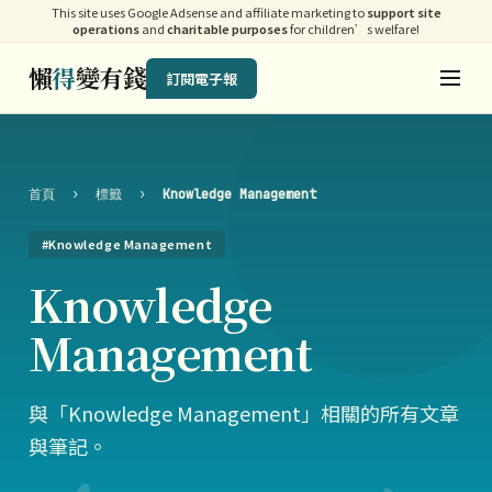
This site uses Google Adsense and affiliate marketing to
support site
operations
and
charitable purposes
for children’s welfare!
懶
得
變有錢
訂閱電子報
首頁
›
標籤
›
Knowledge Management
#Knowledge Management
Knowledge
Management
與「Knowledge Management」相關的所有文章
與筆記。