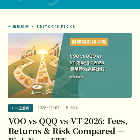
⭐ 編輯精選 · EDITOR'S PICKS
ETF怎麼買
· 2026-02-07 · 5 分鐘
VOO vs QQQ vs VT 2026: Fees,
Returns & Risk Compared —