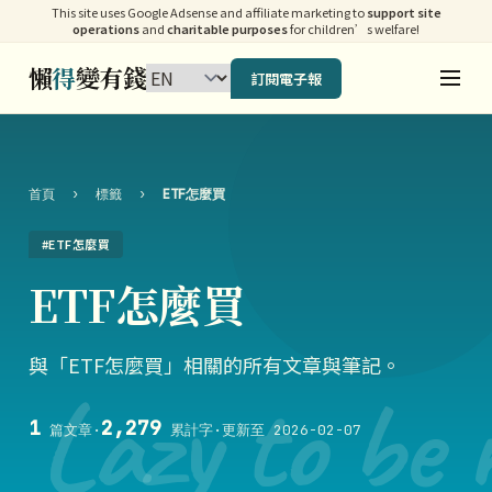
This site uses Google Adsense and affiliate marketing to
support site
operations
and
charitable purposes
for children’s welfare!
懶
得
變有錢
訂閱電子報
首頁
›
標籤
›
ETF怎麼買
#ETF怎麼買
ETF怎麼買
與「ETF怎麼買」相關的所有文章與筆記。
Lazy to be 
1
2,279
篇文章
·
累計字
·
更新至 2026-02-07