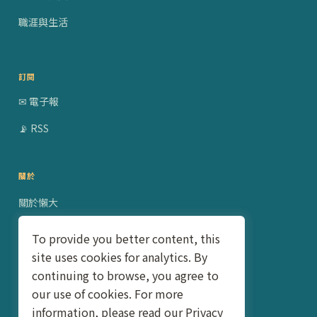
職涯與生活
訂閱
✉ 電子報
📡 RSS
關於
關於懶大
贊助合作
To provide you better content, this
site uses cookies for analytics. By
隱私權政策
continuing to browse, you agree to
聯絡我
our use of cookies. For more
information, please read our Privacy