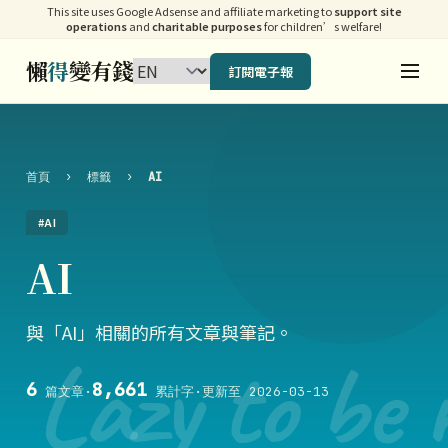
This site uses Google Adsense and affiliate marketing to
support site
operations
and
charitable purposes
for children’s welfare!
懶
得
變有錢
訂閱電子報
首頁
›
標籤
›
AI
#AI
AI
與「AI」相關的所有文章與筆記。
Lazy to be 
6
8,661
篇文章
·
累計字
·
更新至 2026-03-13