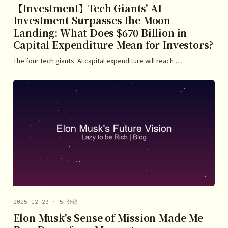
【Investment】Tech Giants' AI
Investment Surpasses the Moon
Landing: What Does $670 Billion in
Capital Expenditure Mean for Investors?
The four tech giants' AI capital expenditure will reach …
2025-12-23 · 5 分鐘
Elon Musk's Sense of Mission Made Me