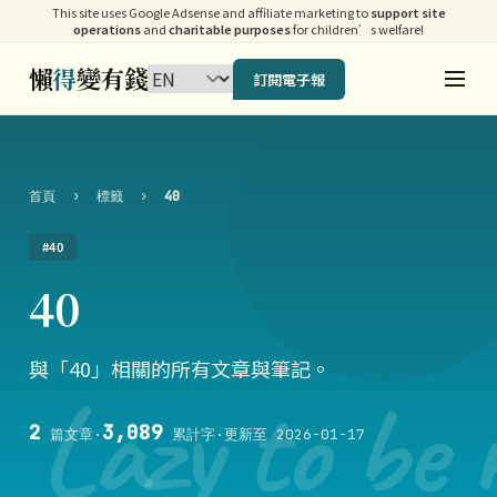
This site uses Google Adsense and affiliate marketing to
support site
operations
and
charitable purposes
for children’s welfare!
懶
得
變有錢
訂閱電子報
首頁
›
標籤
›
40
#40
40
與「40」相關的所有文章與筆記。
Lazy to be 
2
3,089
篇文章
·
累計字
·
更新至 2026-01-17