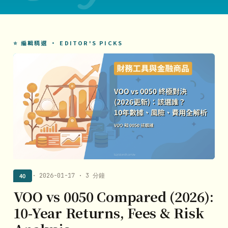
⭐ 編輯精選 · EDITOR'S PICKS
40
· 2026-01-17 · 3 分鐘
VOO vs 0050 Compared (2026):
10-Year Returns, Fees & Risk