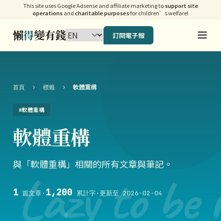
This site uses Google Adsense and affiliate marketing to
support site
operations
and
charitable purposes
for children’s welfare!
懶
得
變有錢
訂閱電子報
首頁
›
標籤
›
軟體重構
#軟體重構
軟體重構
與「軟體重構」相關的所有文章與筆記。
Lazy to be 
1
1,200
篇文章
·
累計字
·
更新至 2026-02-04