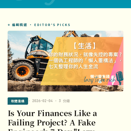
⭐ 編輯精選 · EDITOR'S PICKS
軟體重構
· 2026-02-04 · 3 分鐘
Is Your Finances Like a
Failing Project? A Fake