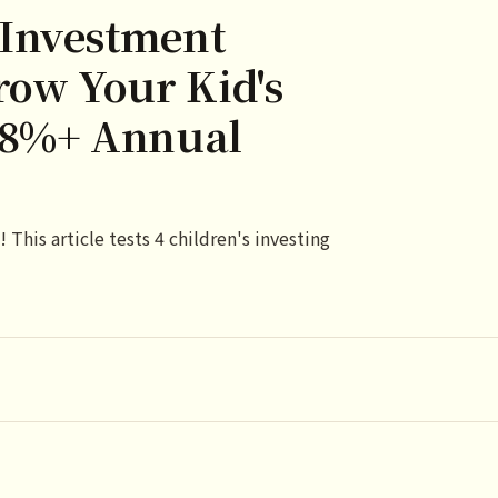
Investment
row Your Kid's
 8%+ Annual
This article tests 4 children's investing