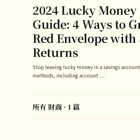
2024 Lucky Money 
Guide: 4 Ways to G
Red Envelope with
Returns
Stop leaving lucky money in a savings account! 
methods, including account …
所有 財商 · 1 篇