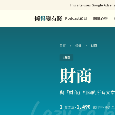
This site uses Google Adsens
懶
得
變有錢
Podcast節目
閱讀心得
首頁
›
標籤
›
財商
#財商
財商
與「財商」相關的所有文章
Lazy to b
1
1,490
篇文章
·
累計字
·
更新至 