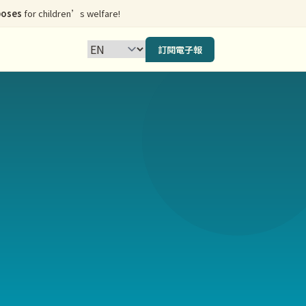
poses
for children’s welfare!
訂閱電子報