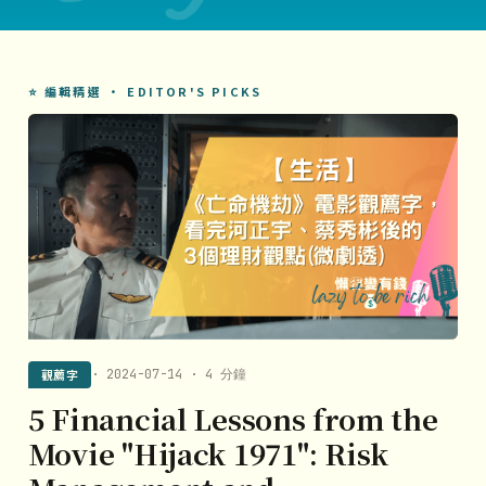
⭐ 編輯精選 · EDITOR'S PICKS
觀薦字
· 2024-07-14 · 4 分鐘
5 Financial Lessons from the
Movie "Hijack 1971": Risk