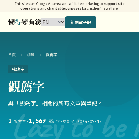
This site uses Google Adsense and affiliate marketing to
support site
operations
and
charitable purposes
for children’s welfare!
懶
得
變有錢
訂閱電子報
首頁
›
標籤
›
觀薦字
#觀薦字
觀薦字
與「觀薦字」相關的所有文章與筆記。
Lazy to be 
1
1,569
篇文章
·
累計字
·
更新至 2024-07-14