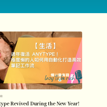
分鐘
ype Revived During the New Year!