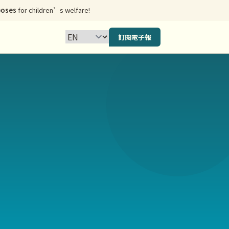
poses
for children’s welfare!
訂閱電子報