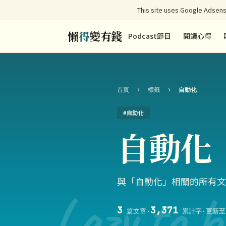
This site uses Google Adsens
懶
得
變有錢
Podcast節目
閱讀心得
首頁
›
標籤
›
自動化
#自動化
自動化
與「自動化」相關的所有文
Lazy to b
3
3,371
篇文章
·
累計字
·
更新至 