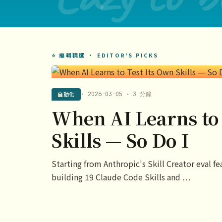
⭐ 編輯精選 · EDITOR'S PICKS
自動化
· 2026-03-05 · 3 分鐘
When AI Learns to 
Skills — So Do I
Starting from Anthropic's Skill Creator eval f
building 19 Claude Code Skills and …