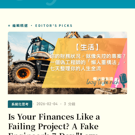
⭐ 編輯精選 · EDITOR'S PICKS
系統化思考
· 2026-02-04 · 3 分鐘
Is Your Finances Like a
Failing Project? A Fake