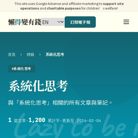
This site uses Google Adsense and affiliate marketing to
support site
operations
and
charitable purposes
for children’s welfare!
懶
得
變有錢
訂閱電子報
首頁
›
標籤
›
系統化思考
#系統化思考
系統化思考
與「系統化思考」相關的所有文章與筆記。
Lazy to be 
1
1,200
篇文章
·
累計字
·
更新至 2026-02-04