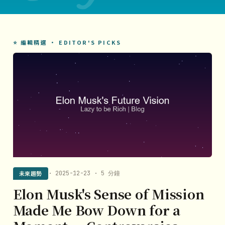
⭐ 編輯精選 · EDITOR'S PICKS
未來趨勢
· 2025-12-23 · 5 分鐘
Elon Musk's Sense of Mission
Made Me Bow Down for a