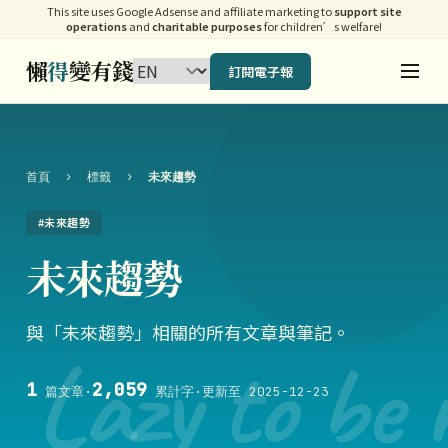
This site uses Google Adsense and affiliate marketing to
support site
operations
and
charitable purposes
for children’s welfare!
懶
得
變有錢
訂閱電子報
首頁
›
標籤
›
未來趨勢
#未來趨勢
未來趨勢
與「未來趨勢」相關的所有文章與筆記。
Lazy to be 
1
2,059
篇文章
·
累計字
·
更新至 2025-12-23