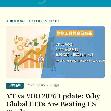
⭐ 編輯精選 · EDITOR'S PICKS
新興市場
· 2026-03-06 · 4 分鐘
VT vs VOO 2026 Update: Why
Global ETFs Are Beating US