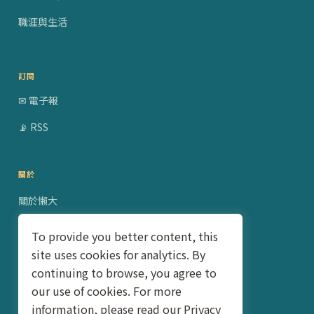
職涯與生活
訂閱
✉ 電子報
📡 RSS
關於
關於懶大
贊助合作
To provide you better content, this
site uses cookies for analytics. By
隱私權政策
continuing to browse, you agree to
聯絡我
our use of cookies. For more
information, please read our Privacy