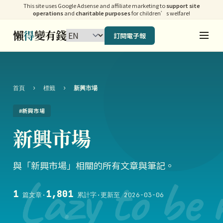
This site uses Google Adsense and affiliate marketing to
support site
operations
and
charitable purposes
for children’s welfare!
懶
得
變有錢
訂閱電子報
首頁
›
標籤
›
新興市場
#新興市場
新興市場
與「新興市場」相關的所有文章與筆記。
Lazy to be 
1
1,801
篇文章
·
累計字
·
更新至 2026-03-06