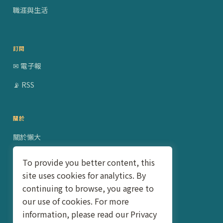
職涯與生活
訂閱
✉ 電子報
📡 RSS
關於
關於懶大
贊助合作
To provide you better content, this
site uses cookies for analytics. By
隱私權政策
continuing to browse, you agree to
聯絡我
our use of cookies. For more
information, please read our Privacy