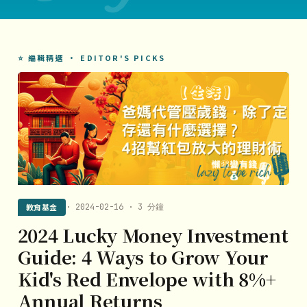
⭐ 編輯精選 · EDITOR'S PICKS
教育基金
· 2024-02-16 · 3 分鐘
2024 Lucky Money Investment
Guide: 4 Ways to Grow Your
Kid's Red Envelope with 8%+
Annual Returns