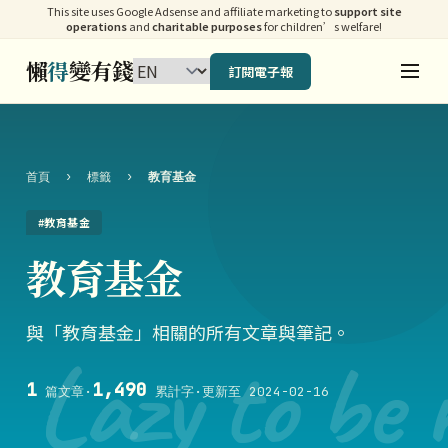
This site uses Google Adsense and affiliate marketing to
support site
operations
and
charitable purposes
for children’s welfare!
懶
得
變有錢
訂閱電子報
首頁
›
標籤
›
教育基金
#教育基金
教育基金
與「教育基金」相關的所有文章與筆記。
Lazy to be 
1
1,490
篇文章
·
累計字
·
更新至 2024-02-16