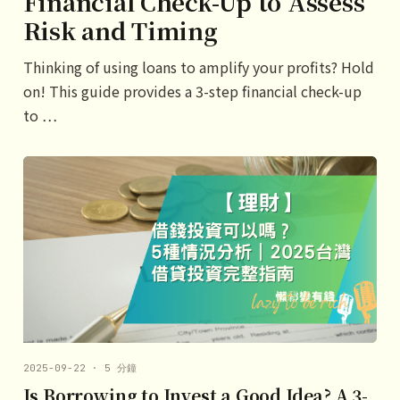
Financial Check-Up to Assess
Risk and Timing
Thinking of using loans to amplify your profits? Hold
on! This guide provides a 3-step financial check-up
to …
2025-09-22 · 5 分鐘
Is Borrowing to Invest a Good Idea? A 3-