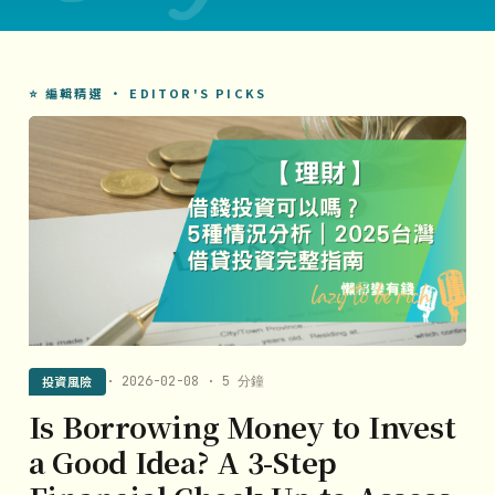
⭐ 編輯精選 · EDITOR'S PICKS
投資風險
· 2026-02-08 · 5 分鐘
Is Borrowing Money to Invest
a Good Idea? A 3-Step