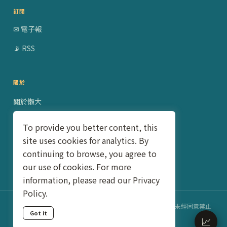
訂閱
✉ 電子報
📡 RSS
關於
關於懶大
贊助合作
To provide you better content, this
site uses cookies for analytics. By
隱私權政策
continuing to browse, you agree to
聯絡我
our use of cookies. For more
information, please read our Privacy
Policy.
©2018–2026 懶得變有錢 · Lazy to be Rich · 本網站文章未經同意禁止
Got it
轉載
📈