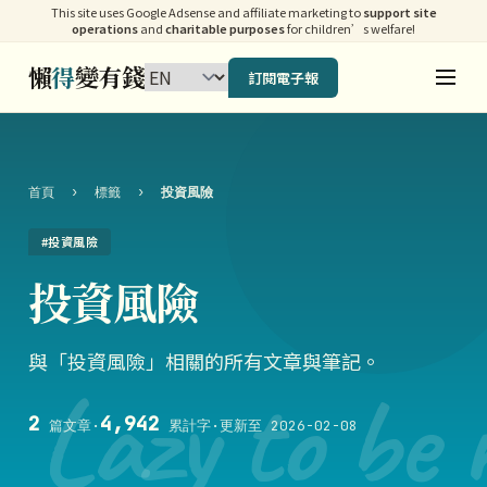
This site uses Google Adsense and affiliate marketing to
support site
operations
and
charitable purposes
for children’s welfare!
懶
得
變有錢
訂閱電子報
首頁
›
標籤
›
投資風險
#投資風險
投資風險
與「投資風險」相關的所有文章與筆記。
Lazy to be 
2
4,942
篇文章
·
累計字
·
更新至 2026-02-08