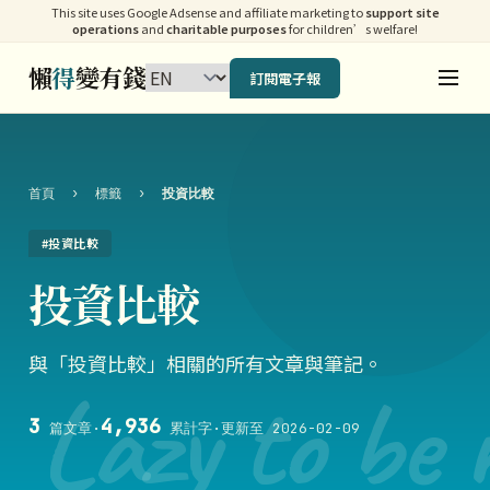
This site uses Google Adsense and affiliate marketing to
support site
operations
and
charitable purposes
for children’s welfare!
懶
得
變有錢
訂閱電子報
首頁
›
標籤
›
投資比較
#投資比較
投資比較
與「投資比較」相關的所有文章與筆記。
Lazy to be 
3
4,936
篇文章
·
累計字
·
更新至 2026-02-09