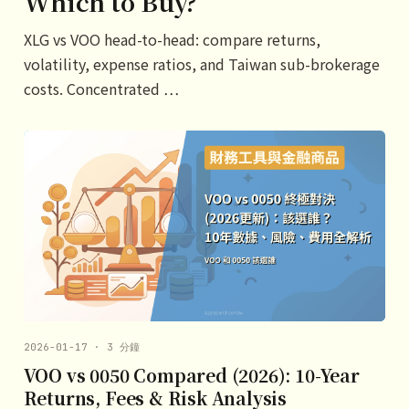
Which to Buy?
XLG vs VOO head-to-head: compare returns,
volatility, expense ratios, and Taiwan sub-brokerage
costs. Concentrated …
2026-01-17 · 3 分鐘
VOO vs 0050 Compared (2026): 10-Year
Returns, Fees & Risk Analysis