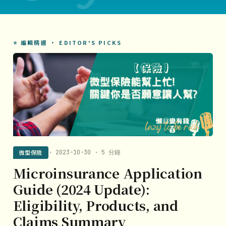
⭐ 編輯精選 · EDITOR'S PICKS
微型保險
· 2023-10-30 · 5 分鐘
Microinsurance Application
Guide (2024 Update):
Eligibility, Products, and
Claims Summary