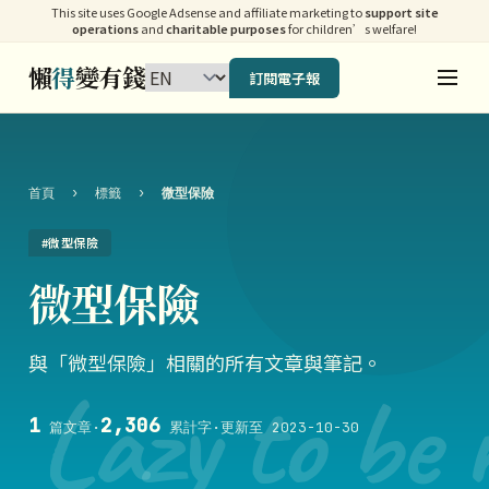
This site uses Google Adsense and affiliate marketing to
support site
operations
and
charitable purposes
for children’s welfare!
懶
得
變有錢
訂閱電子報
首頁
›
標籤
›
微型保險
#微型保險
微型保險
與「微型保險」相關的所有文章與筆記。
Lazy to be 
1
2,306
篇文章
·
累計字
·
更新至 2023-10-30