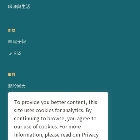
職涯與生活
訂閱
✉ 電子報
📡 RSS
關於
關於懶大
贊助合作
To provide you better content, this
site uses cookies for analytics. By
隱私權政策
continuing to browse, you agree to
聯絡我
our use of cookies. For more
information, please read our Privacy