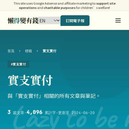
This site uses Google Adsense and affiliate marketing to
support site
operations
and
charitable purposes
for children’s welfare!
懶
得
變有錢
訂閱電子報
首頁
›
標籤
›
實支實付
#實支實付
實支實付
與「實支實付」相關的所有文章與筆記。
Lazy to be 
3
4,096
篇文章
·
累計字
·
更新至 2024-06-20