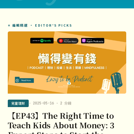
⭐ 編輯精選 · EDITOR'S PICKS
兒童理財
· 2025-05-16 · 2 分鐘
【EP43】The Right Time to
Teach Kids About Money: 3