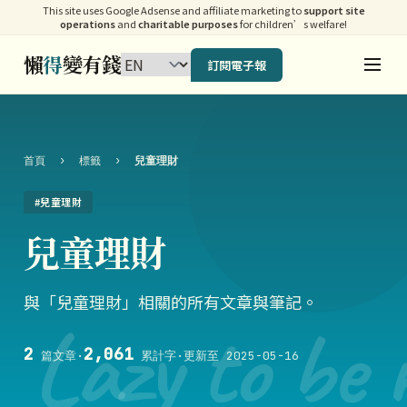
This site uses Google Adsense and affiliate marketing to
support site
operations
and
charitable purposes
for children’s welfare!
懶
得
變有錢
訂閱電子報
首頁
›
標籤
›
兒童理財
#兒童理財
兒童理財
與「兒童理財」相關的所有文章與筆記。
Lazy to be 
2
2,061
篇文章
·
累計字
·
更新至 2025-05-16