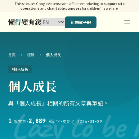
This site uses Google Adsense and affiliate marketing to
support site
operations
and
charitable purposes
for children’s welfare!
懶
得
變有錢
訂閱電子報
首頁
›
標籤
›
個人成長
#個人成長
個人成長
與「個人成長」相關的所有文章與筆記。
Lazy to be 
1
2,889
篇文章
·
累計字
·
更新至 2026-01-29