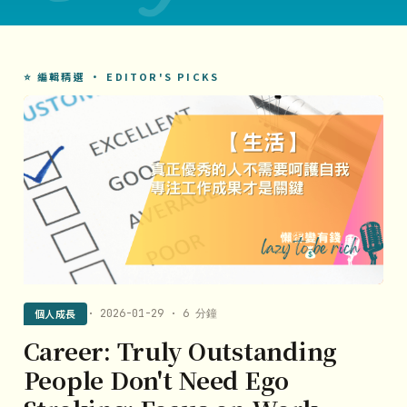
⭐ 編輯精選 · EDITOR'S PICKS
個人成長
· 2026-01-29 · 6 分鐘
Career: Truly Outstanding
People Don't Need Ego