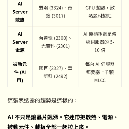
AI
雙鴻 (3324)、奇
GPU 越熱，散
Server
鋐 (3017)
熱題材越紅
散熱
AI
AI 機櫃耗電是傳
台達電 (2308)、
Server
統伺服器的 5-
光寶科 (2301)
電源
10 倍
被動元
每台 AI 伺服器
國巨 (2327)、華
件 (AI
都要塞上千顆
新科 (2492)
用)
MLCC
這張表透露的趨勢是這樣的：
AI 不只是讓晶片飆漲。它連帶把散熱、電源、
被動元件、載板全部一起拉上來。