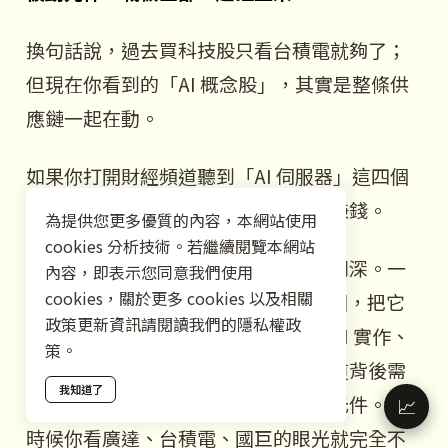
換句話說，過去買科技股只看台積電就夠了；
但現在你看到的「AI 概念股」，其實是整條供
應鏈一起在動。
如果你打開財經頻道聽到「AI 伺服器」這四個
字，背後就是這七、八個環節同時在賺錢。
為提供您更多優質的內容，本網站使用
cookies 分析技術。若繼續閱覽本網站
在軟體圈待了 7 年，對這件事感受特別深。一
內容，即表示您同意我們使用
cookies，關於更多 cookies 以及相關
般人看到「AI」只想到問問題、做做圖，把它
政策更新資訊請閱讀我們的隱私權政
當進階版 Google 搜尋。但當你能用 AI 實作、
策。
部署、產出實際成果的時候，你會知道背後需
我知道了
要多少算力、多少伺服器、多少被動元件。那
📈
時候你看廣達、台積電、國巨的眼光就完全不