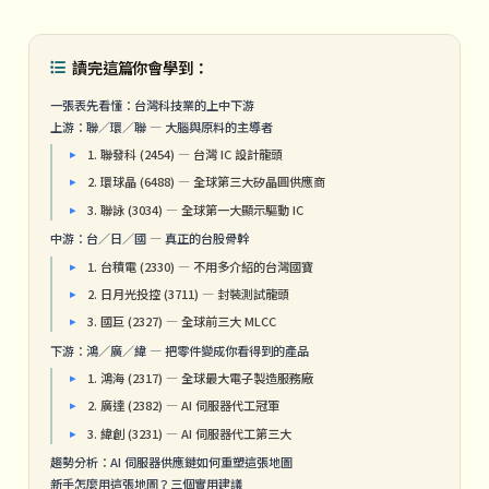
讀完這篇你會學到：
一張表先看懂：台灣科技業的上中下游
上游：聯／環／聯 — 大腦與原料的主導者
1. 聯發科 (2454) — 台灣 IC 設計龍頭
2. 環球晶 (6488) — 全球第三大矽晶圓供應商
3. 聯詠 (3034) — 全球第一大顯示驅動 IC
中游：台／日／國 — 真正的台股骨幹
1. 台積電 (2330) — 不用多介紹的台灣國寶
2. 日月光投控 (3711) — 封裝測試龍頭
3. 國巨 (2327) — 全球前三大 MLCC
下游：鴻／廣／緯 — 把零件變成你看得到的產品
1. 鴻海 (2317) — 全球最大電子製造服務廠
2. 廣達 (2382) — AI 伺服器代工冠軍
3. 緯創 (3231) — AI 伺服器代工第三大
趨勢分析：AI 伺服器供應鏈如何重塑這張地圖
新手怎麼用這張地圖？三個實用建議