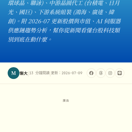
環球晶、聯詠)、中游晶圓代工 (台積電、日月
光、國巨)、下游系統組裝 (鴻海、廣達、緯
創)。附 2026-07 更新股價與市值、AI 伺服器
供應鏈趨勢分析，幫你從新聞看懂台股科技類
別到底在動什麼。
M
|
|
懶大
13 分鐘閱讀
更新：2026-07-09