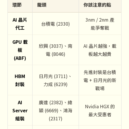
環節
龍頭
你該注意的點
AI 晶片
3nm / 2nm 產
台積電 (2330)
代工
能爭奪戰
GPU 載
欣興 (3037)、南
AI 晶片越強，載
板
電 (8046)
板越大越貴
(ABF)
先進封裝是台積
HBM
日月光 (3711)、
電 + 日月光的新
封裝
力成 (6239)
戰場
AI
廣達 (2382)、緯
Nvidia HGX 的
Server
穎 (6669)、鴻海
最大受惠者
組裝
(2317)