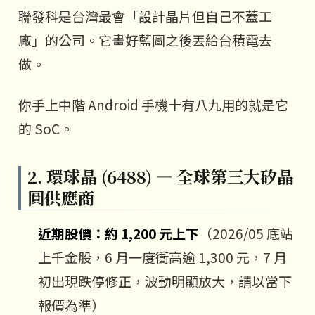
聯發科是台灣最會「設計晶片但自己不蓋工
廠」的公司。它畫好藍圖之後丟給台積電去
做。
你手上中階 Android 手機十有八九用的就是它
的 SoC。
2. 環球晶 (6488) — 全球第三大矽晶
圓供應商
近期股價：約 1,200 元上下
（2026/05 底站
上千金股，6 月一度衝高逾 1,300 元，7 月
初出現跌停修正，波動明顯放大，請以當下
報價為準）