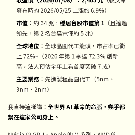
發布時的 2026/05/25 上漲約 6.9%）
市值
：約 64 兆，
穩居台股市值第 1
（且遙遙
領先，第 2 名台達電僅約 5 兆）
全球地位
：全球晶圓代工龍頭，市占率已衝
上 72%+（2026 年第 1 季達 72.3% 創新
高，法人預估全年上看首度突破 7 成）
主要業務
：先進製程晶圓代工（5nm、
3nm、2nm）
我直接這樣講：
全世界 AI 革命的命脈，幾乎都
繫在這家公司身上。
Nvidia 的 GPU、Apple 的 M 系列、AMD 的