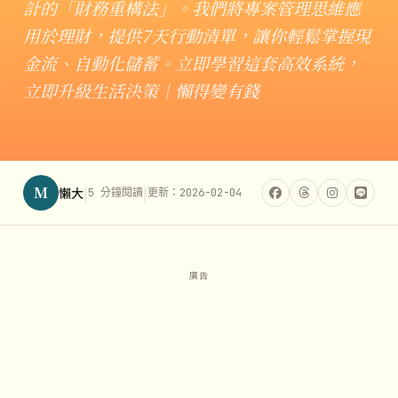
計的「財務重構法」。我們將專案管理思維應
用於理財，提供7天行動清單，讓你輕鬆掌握現
金流、自動化儲蓄。立即學習這套高效系統，
立即升級生活決策｜懶得變有錢
M
|
|
懶大
5 分鐘閱讀
更新：2026-02-04