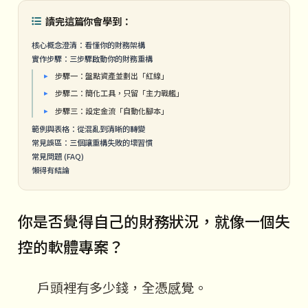
讀完這篇你會學到：
核心概念澄清：看懂你的財務架構
實作步驟：三步驟啟動你的財務重構
步驟一：盤點資產並劃出「紅線」
步驟二：簡化工具，只留「主力戰艦」
步驟三：設定金流「自動化腳本」
範例與表格：從混亂到清晰的轉變
常見誤區：三個讓重構失敗的壞習慣
常見問題 (FAQ)
懶得有結論
你是否覺得自己的財務狀況，就像一個失
控的軟體專案？
戶頭裡有多少錢，全憑感覺。