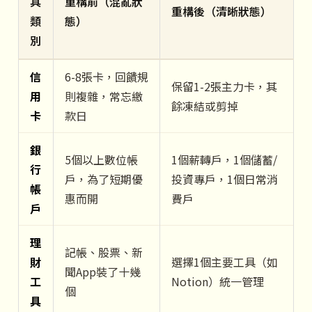
具
重構前（混亂狀
重構後（清晰狀態）
類
態）
別
信
6-8張卡，回饋規
保留1-2張主力卡，其
用
則複雜，常忘繳
餘凍結或剪掉
卡
款日
銀
5個以上數位帳
1個薪轉戶，1個儲蓄/
行
戶，為了短期優
投資專戶，1個日常消
帳
惠而開
費戶
戶
理
記帳、股票、新
財
選擇1個主要工具（如
聞App裝了十幾
工
Notion）統一管理
個
具