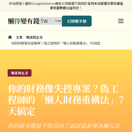
本站透過少量的GoogleAdsense廣告以及聯盟行銷用於
支持本站營運
及
家扶基金
會兒童教養公益
用途！
懶
得
變有錢
訂閱電子報
文章
職涯與生活
你的財務像失控專案？偽工程師的「懶人財務重構法」7天搞定
2026 / 02 / 04
職涯與生活
你的財務像失控專案？偽工
程師的「懶人財務重構法」7
天搞定
你的薪水總是不知去向？試試這套專為懶人設